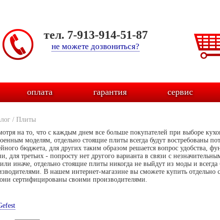
тел. 7-913-914-51-87
не можете дозвониться?
оплата
гарантия
сервис
алог
/
Плиты
мотря на то, что с каждым днем все больше покупателей при выборе кух
роенным моделям, отдельно стоящие плиты всегда будут востребованы по
ейного бюджета, для других таким образом решается вопрос удобства, фу
и, для третьих - попросту нет другого варианта в связи с незначительн
 или иначе, отдельно стоящие плиты никогда не выйдут из моды и всегда
изводителями. В нашем интернет-магазине вы сможете купить отдельно 
 они сертифицированы своими производителями.
Gefest