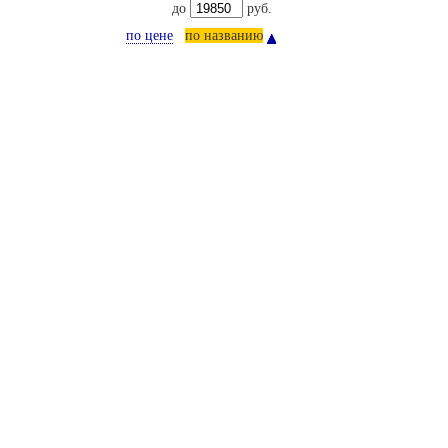
до
руб.
по цене
по названию