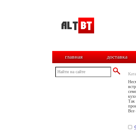
главная
доставка
Кат
Нес
вст
сем
кухн
Так
про
Все