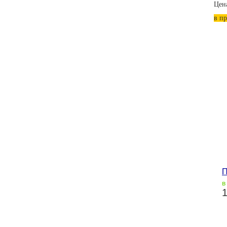
Цен
в п
П
в
1