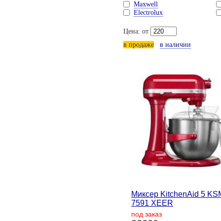
Maxwell
Electrolux
Цена: от
в продаже
в наличии
Миксер KitchenAid 5 KS
7591 XEER
под заказ