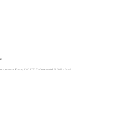
я
я пристенная Korting KHC 9770 X обновлена 06.08.2026 в 04:40