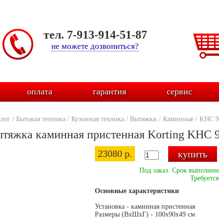
тел. 7-913-914-51-87
не можете дозвониться?
оплата
гарантия
сервис
алог
/
Бытовая техника
/
Кухонная техника
/
Вытяжки
/
Каминные
/
KHC 9
тяжка каминная пристенная Korting KHC 
23080 р.
Под заказ. Срок выполнени
Требуется
Основные характеристики
Установка - каминная пристенная
Размеры (ВхШхГ) - 100х90х49 см