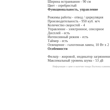
Ширина встраивания - 90 см
Цвет - серебристый
Функциональность, управление
Режимы работы - отвод / циркуляция
Производительность - 950 куб. м/ч
Количество скоростей - 4
Управление - электронное, сенсорное
Дисплей - есть
Интенсивный режим - есть
Таймер - есть
Освещение - галогенная лампа, 10 Вт х 2
Особенности
Фильтр - жировой, индикатор загрязнени
Максимальный уровень шума - 53 дБ
Информация о цене и наличии товара Вытяжка каминна