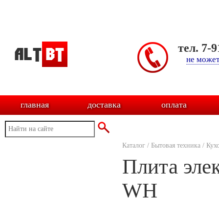
тел. 7-
не может
главная
доставка
оплата
Каталог
/
Бытовая техника
/
Кух
Плита эле
WH