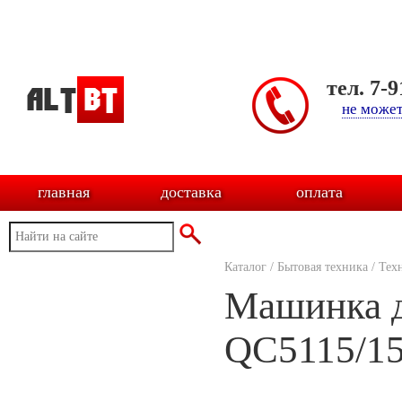
тел. 7-
не может
главная
доставка
оплата
Каталог
/
Бытовая техника
/
Тех
Машинка д
QC5115/1