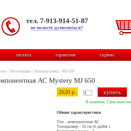
тел. 7-913-914-51-87
не можете дозвониться?
оплата
гарантия
сервис
алог
/
Автотовары
/
Автоакустика
/
MJ 650
мпонентная АС Mystery MJ 650
2620 р.
В наличии. Срок выполне
Общие характеристики
Тип - компонентная АС
Типоразмер - 16 см (6 дюйм.)