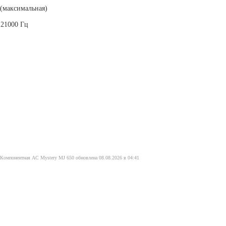
 (максимальная)
 21000 Гц
 Компонентная АС Mystery MJ 650 обновлена 08.08.2026 в 04:41