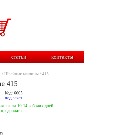
статьи
контакты
и
/
Швейные машины
/
415
e 415
Код: 6605
под заказ
я заказа 10-14 рабочих дней
 предоплата
ть