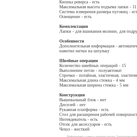
Кнопка реверса - есть
Максимальная высота подъема лапки - 11
Система измерения размера пуговиц - ес
Освещение - есть
Комплектация
Лапки - для вшивания молнии, для подр
Особенности
Дополнительная информация - автоматич
намотке нитки на шпульку
Швейные операции
Количество швейных операций - 15
Выполнение петли - полуавтомат
Строчки - потайная, эластичная, эластич
Максимальная длина стежка - 4 мм
Максимальная ширина стежка - 5 мм
Конструкция
Вышивальный блок - нет
Дисплей - нет
Рукавная платформа - есть
Стол для расширения рабочей поверхност
Нитевдеватель - есть
Отсек для аксессуаров - есть
Чехол - жесткий
Информация о цене и наличии товара Электромеханич