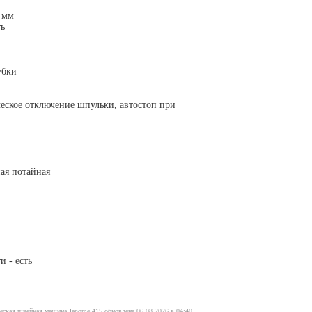
 мм
ть
убки
еское отключение шпульки, автостоп при
ная потайная
и - есть
еская швейная машина Janome 415 обновлена 06.08.2026 в 04:40