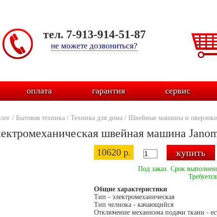
тел. 7-913-914-51-87
не можете дозвониться?
оплата
гарантия
сервис
алог
/
Бытовая техника
/
Техника для дома
/
Швейные машины и оверлок
ектромеханическая швейная машина Janom
10620 р.
Под заказ. Срок выполнени
Требуется
Общие характеристики
Тип - электромеханическая
Тип челнока - качающийся
Отключение механизма подачи ткани - ес