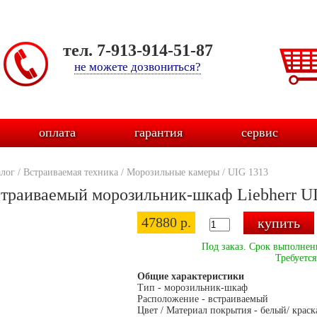
тел. 7-913-914-51-87
не можете дозвониться?
оплата
гарантия
сервис
алог
/
Встраиваемая техника
/
Морозильные камеры
/
UIG 1313
траиваемый морозильник-шкаф Liebherr U
47880 р.
Под заказ. Срок выполнени
Требуется
Общие характеристики
Тип - морозильник-шкаф
Расположение - встраиваемый
Цвет / Материал покрытия - белый/ краск