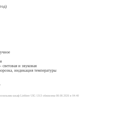
год)
ручное
ки
 световая и звуковая
орозка, индикация температуры
ь
озильник-шкаф Liebherr UIG 1313 обновлена 08.08.2026 в 04:40