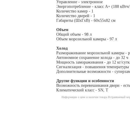
Управление - электронное
Энергопотребление - класс A+ (188 кВтч/
Количество камер - 1
Количество дверей - 1
Габариты (ШxГxВ) - 60x55x82 см
Объем
Общий объем - 98 л
Объем морозильной камеры - 97 л
Холод
Размораживание морозильной камеры - 
Автономное сохранение холода - до 32 ч
Мощность замораживания - до 12 кг/cут
Сигнализация - повышения температуры -
Дополнительные возможности - суперзам
Другие функции и особенности
Возможность перевешивания двери - ест
Климатический класс - SN, T
Информация о цене и наличии товара Встраиваемый мор