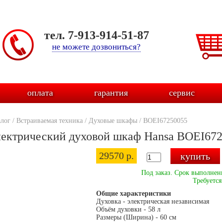
тел. 7-913-914-51-87
не можете дозвониться?
оплата
гарантия
сервис
алог
/
Встраиваемая техника
/
Духовые шкафы
/
BOEI67250055
ектрический духовой шкаф Hansa BOEI67
29570 р.
Под заказ. Срок выполнени
Требуется
Общие характеристики
Духовка - электрическая независимая
Объём духовки - 58 л
Размеры (Ширина) - 60 см