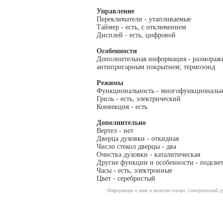
Управление
Переключатели - утапливаемые
Таймер - есть, с отключением
Дисплей - есть, цифровой
Особенности
Дополнительная информация - размора
антипригарным покрытием; термозонд
Режимы
Функциональность - многофункциональна
Гриль - есть, электрический
Конвекция - есть
Дополнительно
Вертел - нет
Дверца духовки - откидная
Число стекол дверцы - два
Очистка духовки - каталитическая
Другие функции и особенности - подсве
Часы - есть, электронные
Цвет - серебристый
Информация о цене и наличии товара Электрический 