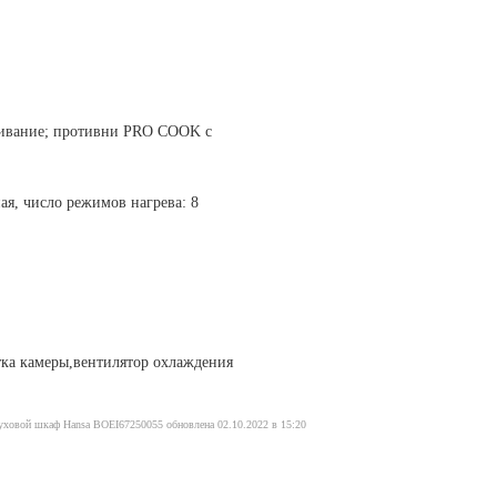
живание; противни PRO COOK с
я, число режимов нагрева: 8
тка камеры,вентилятор охлаждения
духовой шкаф Hansa BOEI67250055 обновлена 02.10.2022 в 15:20