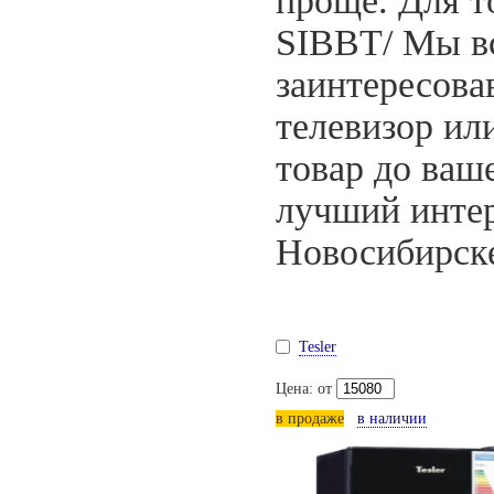
проще. Для т
SIBBT/ Мы в
заинтересова
телевизор ил
товар до ваш
лучший интер
Новосибирск
Tesler
Цена: от
в продаже
в наличии