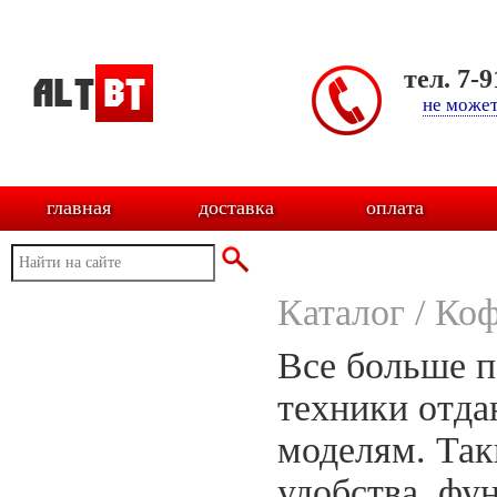
тел. 7-
не может
главная
доставка
оплата
Каталог
/
Ко
Все больше п
техники отда
моделям. Так
удобства, фу