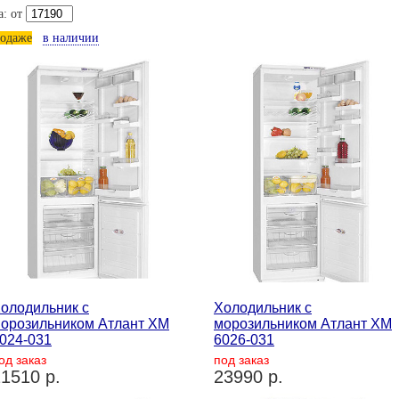
а: от
родаже
в наличии
олодильник с
Холодильник с
орозильником Атлант ХМ
морозильником Атлант ХМ
024-031
6026-031
од заказ
под заказ
1510 р.
23990 р.