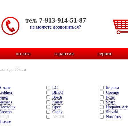
тел. 7-913-914-51-87
не можете дозвониться?
оплата
гарантия
сервис
алог
/
до 205 см
Атлант
LG
Бирюса
Liebherr
BEKO
Gorenje
Smeg
Bosch
Pozis
Siemens
Kaiser
Sharp
Electrolux
Орск
Hotpoint-Ari
Daewoo
Candy
Shivaki
НОРД
ASCOLI
Nordfrost
Hisense