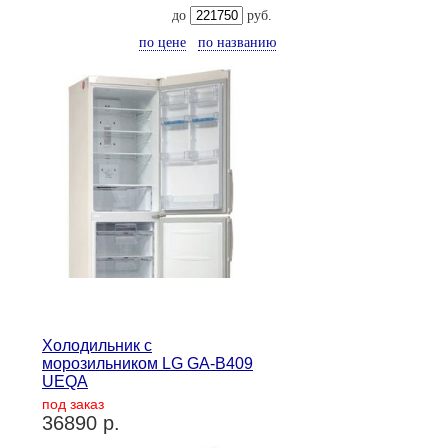
до
руб.
по цене
по названию
Холодильник с
морозильником LG GA-B409
UEQA
под заказ
36890 р.