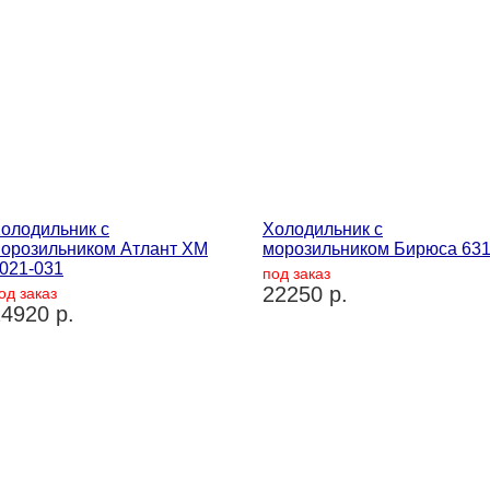
олодильник с
Холодильник с
орозильником Атлант ХМ
морозильником Бирюса 63
021-031
под заказ
22250 р.
од заказ
4920 р.