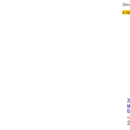
Цен
в п
Х
м
6
п
2