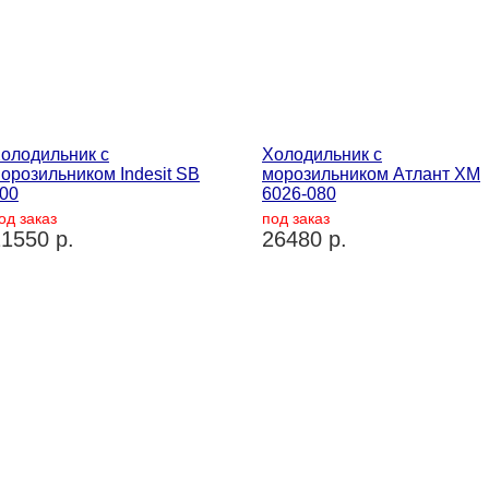
олодильник с
Холодильник с
орозильником Indesit SB
морозильником Атлант ХМ
00
6026-080
од заказ
под заказ
1550 р.
26480 р.