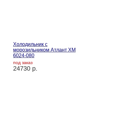
Холодильник с
морозильником Атлант ХМ
6024-080
под заказ
24730 р.