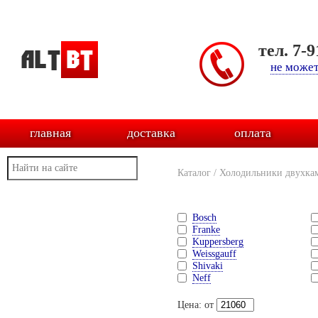
тел. 7-
не может
главная
доставка
оплата
Каталог
/
Холодильники двухка
Bosch
Franke
Kuppersberg
Weissgauff
Shivaki
Neff
Цена: от