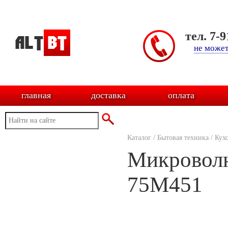
тел. 7-
не может
главная
доставка
оплата
Каталог
/
Бытовая техника
/
Кух
Микроволн
75M451