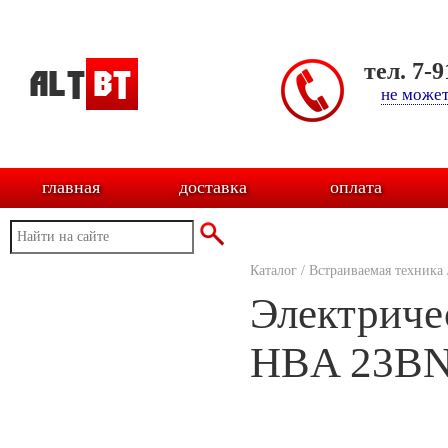
тел. 7-
не может
главная
доставка
оплата
Каталог
/
Встраиваемая техника
Электриче
HBA 23B