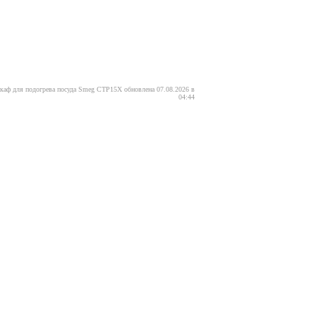
каф для подогрева посуда Smeg CTP15X обновлена 07.08.2026 в
04:44