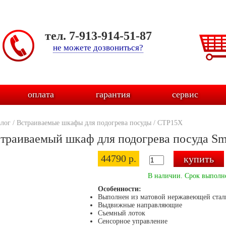
тел. 7-913-914-51-87
не можете дозвониться?
оплата
гарантия
сервис
алог
/
Встраиваемые шкафы для подогрева посуды
/
CTP15X
траиваемый шкаф для подогрева посуда S
44790 р.
В наличии. Срок выполне
Особенности:
Выполнен из матовой нержавеющей стал
Выдвижные направляющие
Съемный лоток
Сенсорное управление