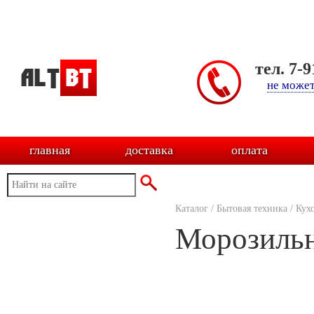
тел. 7-
не может
главная
доставка
оплата
Каталог
/
Бытовая техника
/
Кух
Морозильн