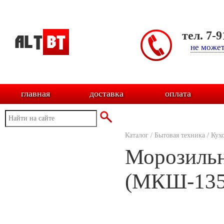
тел. 7-
не может
главная
доставка
оплата
Каталог
/
Бытовая техника
/
Кух
Морозильн
(МКШ-135